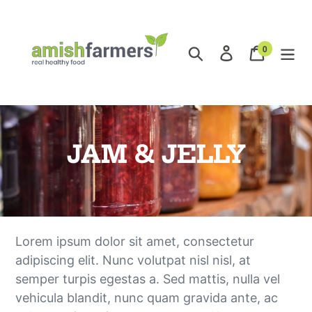
Skip
to
content
0
Search
Log in
Cart
items
O
JAM & JELLY
n
l
i
Lorem ipsum dolor sit amet, consectetur
adipiscing elit. Nunc volutpat nisl nisl, at
n
semper turpis egestas a. Sed mattis, nulla vel
e
vehicula blandit, nunc quam gravida ante, ac